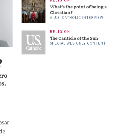
RELIGION
What’s the point of being a
Christian?
A U.S. CATHOLIC INTERVIEW
RELIGION
The Canticle of the Sun
SPECIAL WEB ONLY CONTENT
?
ero
os.
asar
 de