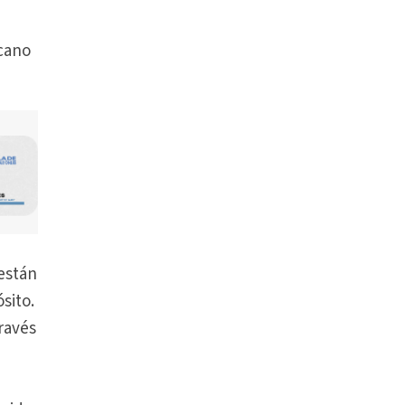
icano
 están
sito.
ravés
s