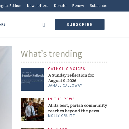
igital Edition
Newsletters
Donate
Renew
Subscribe
NG
SUBSCRIBE
What’s trending
CATHOLIC VOICES
A Sunday reflection for
August 9, 2026
JAMALL CALLOWAY
IN THE PEWS
At its best, parish community
reaches beyond the pews
MOLLY CRUITT