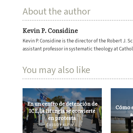
About the author
Kevin P. Considine
Kevin P. Considine is the director of the Robert J. S
assistant professor in systematic theology at Cathol
You may also like
En un centro de detención de
Cómo e
ICE, la liturgia se convierte
a
en protesta
CASSIDY KLEIN