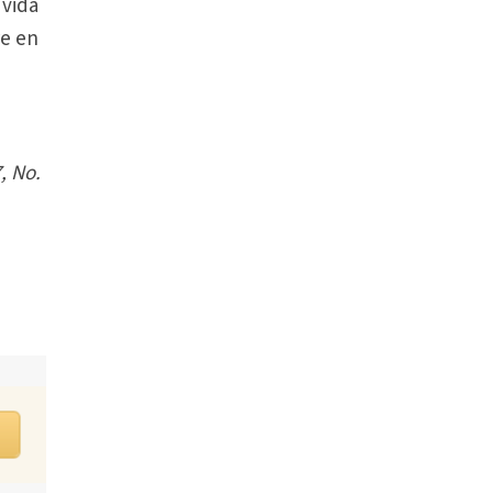
 vida
re en
, No.