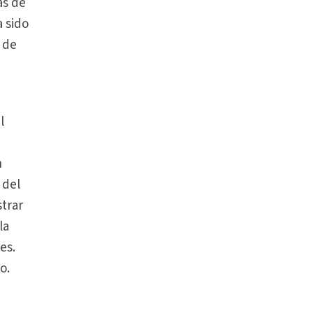
as de
a sido
 de
l
n
 del
trar
la
es.
o.