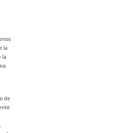
menos
e la
 la
una
to de
ente
.