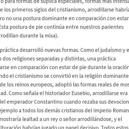
do para formas de súplica especiales, formas más intens
e los primeros siglos del cristianismo, arrodillarse habrí
pero no una postura dominante en comparación con estar
(Esta postura de pie continúa entre nuestros parientes
rodillan durante la misa).
ta práctica desarrolló nuevas formas. Como el judaísmo y e
n dos religiones separadas y distintas, una práctica
llarse en comparación con estar de pie durante la oració
do el cristianismo se convirtió en la religión dominante
e los reinos europeos, adoptó las formas reales de mos
ad. Como señala el historiador Eusebio, arrodillarse era 
 del emperador Constantino cuando rezaba sus devocion
ejemplo a todos los demás cristianos del Imperio Roman
mostraría lealtad a un rey o señor arrodillándose, y el
culturación habrían jugado un papel decisivo. Todos estos