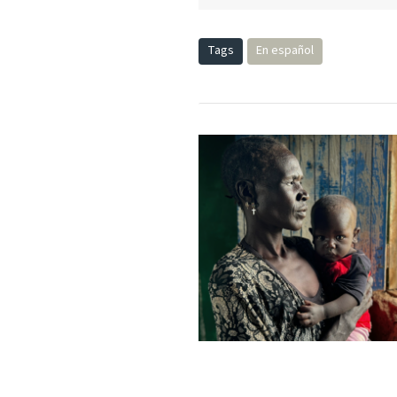
Tags
En español