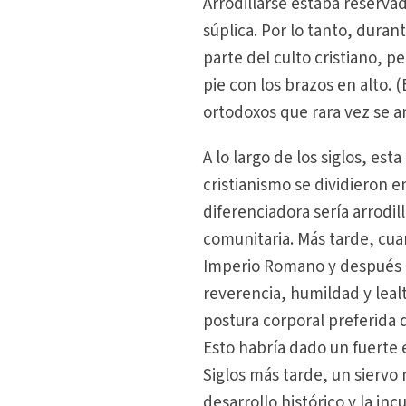
Arrodillarse estaba reserva
súplica. Por lo tanto, durant
parte del culto cristiano, 
pie con los brazos en alto. 
ortodoxos que rara vez se ar
A lo largo de los siglos, es
cristianismo se dividieron e
diferenciadora sería arrodi
comunitaria. Más tarde, cuan
Imperio Romano y después d
reverencia, humildad y lealt
postura corporal preferida
Esto habría dado un fuerte 
Siglos más tarde, un siervo 
desarrollo histórico y la in